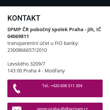
KONTAKT
SPMP ČR pobočný spolek Praha - jih, IČ
04069811
transparentní účet u FIO banky:
2300866657/2010
Levského 3209/7
143 00 Praha 4 - Modřany
Tel.: +420 606 511 304
spmp.pra
ha-jih@s
eznam.cz