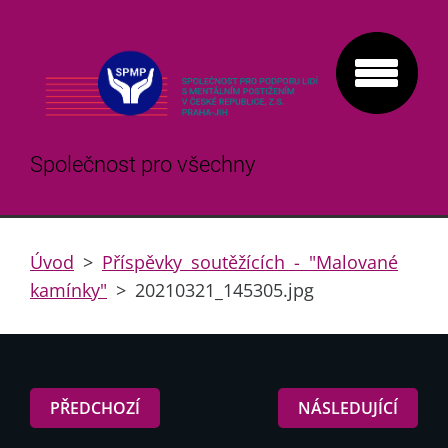
Společnost pro všechny
Úvod
>
Příspěvky soutěžících - "Malované
kamínky"
>
20210321_145305.jpg
PŘEDCHOZÍ
NÁSLEDUJÍCÍ