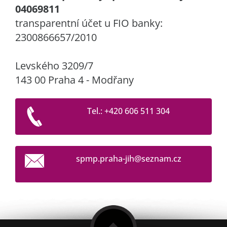
04069811
transparentní účet u FIO banky:
2300866657/2010
Levského 3209/7
143 00 Praha 4 - Modřany
Tel.: +420 606 511 304
spmp.pra
ha-jih@s
eznam.cz