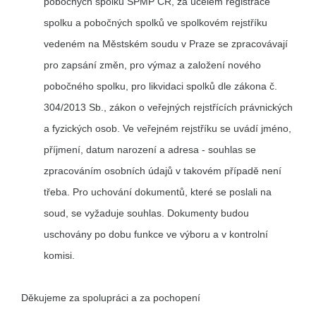
pobočných spolků SPMP ČR, za účelem registrace
spolku a pobočných spolků ve spolkovém rejstříku
vedeném na Městském soudu v Praze se zpracovávají
pro zapsání změn, pro výmaz a založení nového
pobočného spolku, pro likvidaci spolků dle zákona č.
304/2013 Sb., zákon o veřejných rejstřících právnických
a fyzických osob. Ve veřejném rejstříku se uvádí jméno,
příjmení, datum narození a adresa - souhlas se
zpracováním osobních údajů v takovém případě není
třeba. Pro uchování dokumentů, které se poslali na
soud, se vyžaduje souhlas. Dokumenty budou
uschovány po dobu funkce ve výboru a v kontrolní
komisi.
Děkujeme za spolupráci a za pochopení